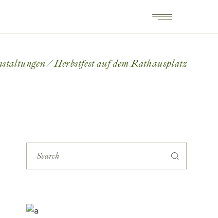
nstaltungen
Herbstfest auf dem Rathausplatz
S
e
a
r
c
h